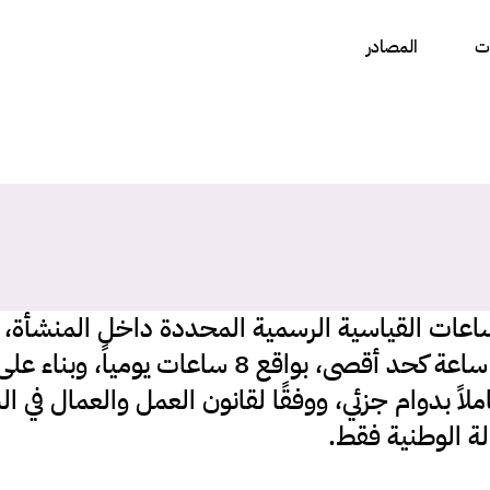
ات
المصادر