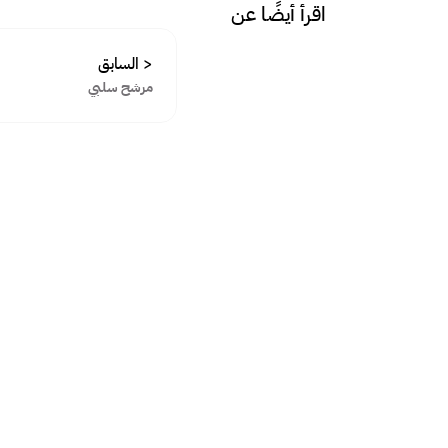
اقرأ أيضًا عن
< السابق
مرشح سلبي
التوظيف