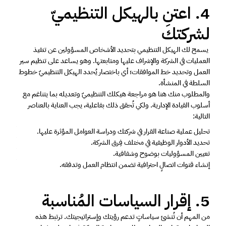
4. اعتنِ بالهيكل التنظيميّ 
لشركتك 
 يسمح لك الهيكل التنظيمي بتحديد الأشخاص المسؤولين عن تنفيذ 
العمليات في الشركة والإشراف عليها ومتابعتها. وهو يساعد على تنظيم سير 
العمل وتحديد خط الموافقات؛ أي باختصار يُحدد الهيكل التنظيميّ خطوط 
السلطة في المنشأة. 
والمطلوب منك هنا هو مراجعة هيكلك التنظيميّ وتعديله بما يتناغم مع 
أسلوب القيادة الإدارية. ولكي تُحقق ذلك بفاعلية، يجب العناية بالعناصر 
التالية: 
تحليل عملية صناعة القرار في شركتك ودراسة العوامل المؤثرة عليها. 
تحديد الأدوار الوظيفية في مختلف فِرق الشركة. 
تعيين المسؤوليات بوضوح وشفافية. 
إنشاء قنوات اتصالٍ احترافية تضمن انتظام العمل وتدفقه. 
5. إقرار السياسات المُناسبة 
من المهم أن تُنشئ سياساتٍ تدعم رؤيتك وإستراتيجيتك. ترتبط هذه 