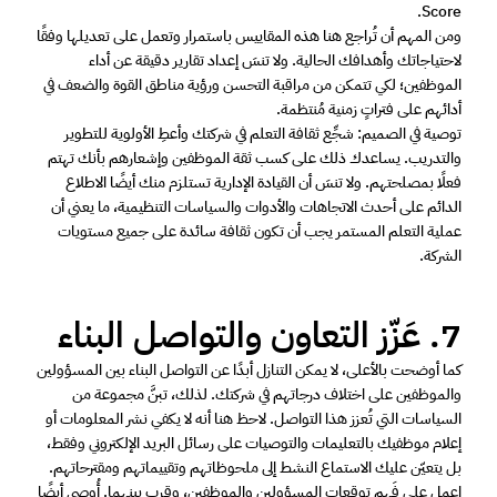
Score. 
ومن المهم أن تُراجع هنا هذه المقاييس باستمرار وتعمل على تعديلها وفقًا 
لاحتياجاتك وأهدافك الحالية. ولا تنسَ إعداد تقارير دقيقة عن أداء 
الموظفين؛ لكي تتمكن من مراقبة التحسن ورؤية مناطق القوة والضعف في 
أدائهم على فتراتٍ زمنية مُنتظمة. 
توصية في الصميم: شجِّع ثقافة التعلم في شركتك وأعطِ الأولوية للتطوير 
والتدريب. يساعدك ذلك على كسب ثقة الموظفين وإشعارهم بأنك تهتم 
فعلًا بمصلحتهم. ولا تنسَ أن القيادة الإدارية تستلزم منك أيضًا الاطلاع 
الدائم على أحدث الاتجاهات والأدوات والسياسات التنظيمية، ما يعني أن 
عملية التعلم المستمر يجب أن تكون ثقافة سائدة على جميع مستويات 
الشركة. 
7. عَزّز التعاون والتواصل البناء 
كما أوضحت بالأعلى، لا يمكن التنازل أبدًا عن التواصل البناء بين المسؤولين 
والموظفين على اختلاف درجاتهم في شركتك. لذلك، تبنَّ مجموعة من 
السياسات التي تُعزز هذا التواصل. لاحظ هنا أنه لا يكفي نشر المعلومات أو 
إعلام موظفيك بالتعليمات والتوصيات على رسائل البريد الإلكتروني وفقط، 
بل يتعيّن عليك الاستماع النشط إلى ملحوظاتهم وتقييماتهم ومقترحاتهم. 
اعمل على فَهم توقعات المسؤولين والموظفين، وقرب بينهما. أُوصي أيضًا 