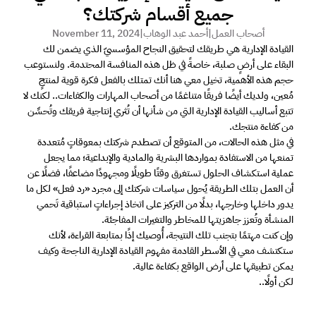
جميع أقسام شركتك؟
أصحاب العمل
|
أحمد عبد الوهاب
|
November 11, 2024
القيادة الإدارية هي طريقك لتحقيق النجاح المؤسسيّ الذي يضمن لك 
البقاء على أرضٍ صلبة، خاصةً في ظل هذه المنافسة المحتدمة. ولنستوعب 
حجم هذه الأهمية، تخيل معي هنا أنك تمتلك بالفعل فكرة قوية لمنتجٍ 
مُعين، ولديك أيضًا فريقًا متناغمًا من أصحاب المهارات والكفاءات.. لكنك لا 
تتبع أساليب القيادة الإدارية التي من شأنها أن تُثري إنتاجية فريقك وتُحسِّن 
من كفاءة منتجك. 
في مثل هذه الحالات، من المتوقع أن تصطدم شركتك بمعوقاتٍ مُتعددة 
تمنعها من الاستفادة بمواردها البشرية والمادية والإبداعية؛ مما يجعل 
عملية استكشاف الحلول تستغرق وقتًا طويلًا ومجهودًا مضاعفًا، فضلًا عن 
أن العمل بتلك الطريقة يُحول سياسات شركتك إلى مجرد «رد فعل» لكل ما 
يدور داخلها وخارجها، بدلًا من التركيز على اتخاذ إجراءاتٍ استباقية تَحمي 
المنشأة وتُعزز جاهزيتها للمخاطر والتغيرات المفاجئة. 
وإن كنت مهتمًا بتجنب تلك النتيجة، أُوصيك إذًا بمتابعة القراءة، لأنك 
ستكتشف معي في الأسطر القادمة مفهوم القيادة الإدارية الناجحة وكيف 
يمكن تطبيقها على أرض الواقع بكفاءة عالية. 
لكن أولًا.. 