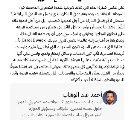
على عكس قطرة الماء التي تفقد هويتها عندما تنضم إلى المحيط، فإن 
الموظف لا يفقد وجوده وتفرده في المكان الذي يعمل به، لأنه في النهاية فردٌ 
مستقل لا يُوجَد في الشركة من أجل تنميتها فحسب، بل من أجل تنمية ذاته 
أيضًا. وهذا ما يجب أن يؤمن به كل قائد لكي يتمكن من مساعدة فريقه 
على تحقيق النجاح الوظيفي والمؤسسي دون أن يصطدم الاثنان معًا. 
وتذكر هنا ما أشارت إليه عالمة النفس كارول دويك  Carol Dweck بأن 
العقلية التي تبحث عن النمو، تكون التحديات التي تُواجهها مثيرة وليست 
مُهددة لتقدمها، لأنها ترى العقبات وسائل ازدهارٍ ونمو، وليس على أنها 
محطات نهائية مكتوب عليها «توقف الآن». لذا، إن واجهت مشكلة معينة 
في القيادة الإدارية، لا تَرمي كل مجهوداتك بعرض الحائط، بل خذ نفسًا عميقًا 
وبدلًا من القلق بشأن المفاجآت والتحديات، قل لنفسك «هذه فرصة رائعة 
للنمو والتطور، لماذا لا أجرب أكثر؟».
أحمد عبد الوهاب
كاتب وباحث بخبرة تفوق 7 سنوات، متخصص في تقديم 
حلول عملية لمديري الشركات ومسؤولي الموارد 
البشرية، وإلى جانب اهتمامه العميق بالكتابة والبحث، 
فهو حاصل على بكالوريوس الطب والجراحة