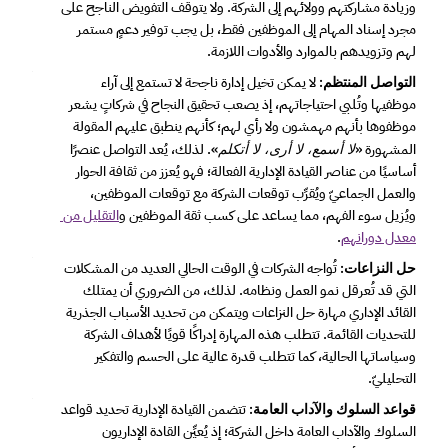
وزيادة مشاركتهم وولائهم إلى الشركة. ولا يتوقف التفويض الناجح على 
مجرد إسناد المهام إلى الموظفين فقط، بل يجب توفير دعمٍ مستمر 
لهم وتزويدهم بالموارد والأدوات اللازمة. 
 لا يمكن تخيل إدارة ناجحة لا تستمع إلى آراء 
التواصل المنتظم:
موظفيها وتُلبي احتياجاتهم، إذ يصعب تحقيق النجاح في شركاتٍ يشعر 
موظفوها بأنهم مهمشون ولا رأي لهم؛ كأنهم ينطبق عليهم المقولة 
المشهورة «
». لذلك، يُعد التواصل عنصرًا 
لا أسمع، لا أرى، لا أتكلم
أساسيًا من عناصر القيادة الإدارية الفعالة؛ فهو يُعزز من ثقافة الحوار 
والعمل الجماعيّ ويُقرِّب توقعات الشركة مع توقعات الموظفين، 
ويُزيل سوء الفهم، مما يساعد على كسب ثقة الموظفين و
التقليل من 
معدل دورانهم
.  
 تُواجه الشركات في الوقت الحالي العديد من المشكلات 
حل النزاعات:
التي قد تُعرقل نمو العمل ونظامه. لذلك، من الضروري أن يمتلك 
القائد الإداري مهارة حل النزاعات ويتمكن من تحديد الأسباب الجذرية 
للتحديات القائمة. تتطلب هذه المهارة إدراكًا قويًا لأهداف الشركة 
وسياساتها الحالية، كما تتطلب قدرة عالية على الحسم والتفكير 
التحليليّ.  
 تتضمن القيادة الإدارية تحديد قواعد 
قواعد السلوك والآداب العامة:
السلوك والآداب العامة داخل الشركة؛ إذ يُعيِّن القادة الإداريون 