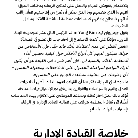
بالاهتمام بتفويض المهام والعمل على تمكين فريقك بمختلف الطرق؛ 
افهم ما الذي ينقصهم وما الذي يمكن أن يُعزز من إنتاجيتهم فعلًا، راقب 
أدائهم بانتظامٍ وادعُهم لاجتماعات منتظمة لمناقشة الأفكار وتبادل 
المقترحات. 
يقول جيم يونج كيم Jim Yong Kim، ‏ الرئيس الثاني عشر لمجموعة البنك 
الدولي، مؤكدًا على أهمية الاستماع إلى احتياجات كل عضو في المنشأة: 
«
بغض النظر عن مدى اعتقادك بأنك قائد جيّد، فإن الأشخاص من 
حولك سيكون لديهم كل أنواع الأفكار حول كيفية تحسين أداء 
المنظمة. لذلك، بالنسبة لي، فإن أهم شيء في القيادة هو أن يكون 
لديك التواضع لمواصلة الحصول على الملاحظات ومحاولة التحسن - 
».
لأن وظيفتك هي محاولة مساعدة الجميع على التحسن
ملحوظة: في النهاية، تذكر هنا أن 
 لذلك، أظهر أخلاقيات 
القيادة قدوة.
العمل والتزم بالسياسات والقوانين بما يتفق مع الإستراتيجيات المتبعة. 
يُؤكد ذلك مدى احترافيتك ويساعد الموظفين على الالتزام بهذه السياسات 
أيضًا، لأن ثقافة المنظمة تتوقف على فعالية القيادة الإدارية في الوفاء 
بإستراتيجياتها وسياساتها. 
خلاصة القيادة الإدارية 