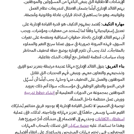
الإرشادات الأخلاقية التي ينبغي اتباعها من المسؤولين والموظفين. 
يهتم القائد الإداري أيضًا بضمان الامتثال لتشريعات نظام العمل 
وقوانينه، وهو ما يساهم في اتخاذ قراراتٍ عادلة وقانونية ومُنصفة. 
 يُقصد بمفهوم التكيف هو قدرة القيادة الإدارية على 
مهارة التكيف:
تعديل إستراتيجياتها وفقًا لما يُستجد من معطيات ومؤشرات. ويجب 
أن يهتم القائد الإداري باتخاذ خطواتٍ استباقية ومنفتحة على تغيرات 
السوق، فهذه المرونة ضرورية في سوق عملنا سريع التغير والمملوء 
بالمفاجآت. لذا، يجب أن تلتزم الإدارة بوضع خطة لتخفيف المخاطر 
وبناء سياسات مُنظمة للتعامل مع أوقات الشك بفاعلية. 
 يتولى القائد الإداريّ مهامًا عديدة مرتبطة بتعزيز نمو الفِرق 
بناء الفريق:
وتشجيعهم والتعاون معهم. وينبغي فَهم التحديات التي تقابل 
الموظفون والعمل على التخفيف منها وحلها. يجب أيضًا أن تُسهِّل 
فرص النمو والتطور الوظيفي في مؤسستك، سواءً أتم ذلك بتزويد 
الموظفين بمجموعة من الدورات التعليمية أو 
إنشاء خطط تدريبية
وورش عمل منتظمة داخل المنشأة. 
توصية في الصميم: لا تكتمل القيادة الإدارية إلا بوجود فريقٍ متناغم يُشاركك 
القيم نفسها ويسعى جاهدًا إلى تعزيز مهاراته وإنتاجيته. لذلك، فإن عملية 
استقطاب الكفاءات
 وجذبهم إلى الانضمام إلى منشأتك أمرٌ ضروريٌ هنا. 
وهذا ما تساعدك عليه 
منصة سكيلرز
 التي تصلك بأصحاب المهارات 
المحترفين، فهي تختبر مهارات المرشحين وتساعدك على انتقاء أفضلهم 