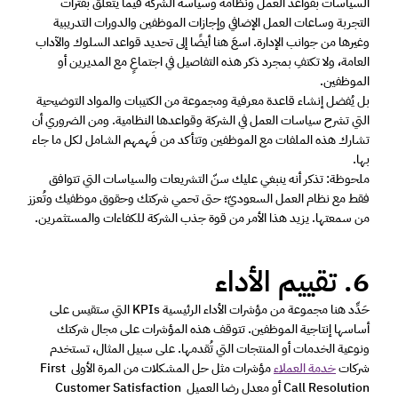
السياسات بقواعد العمل ونظامه وسياسة الشركة فيما يتعلق بفترات 
التجربة وساعات العمل الإضافي وإجازات الموظفين والدورات التدريبية 
وغيرها من جوانب الإدارة. اسعَ هنا أيضًا إلى تحديد قواعد السلوك والآداب 
العامة، ولا تكتفِ بمجرد ذكر هذه التفاصيل في اجتماعٍ مع المديرين أو 
الموظفين. 
بل يُفضل إنشاء قاعدة معرفية ومجموعة من الكتيبات والمواد التوضيحية 
التي تشرح سياسات العمل في الشركة وقواعدها النظامية. ومن الضروري أن 
تشارك هذه الملفات مع الموظفين وتتأكد من فَهمهم الشامل لكل ما جاء 
بها.  
ملحوظة: تذكر أنه ينبغي عليك سنّ التشريعات والسياسات التي تتوافق 
فقط مع نظام العمل السعوديّ؛ حتى تحمي شركتك وحقوق موظفيك وتُعزز 
من سمعتها. يزيد هذا الأمر من قوة جذب الشركة للكفاءات والمستثمرين. 
6. تقييم الأداء 
حَدِّد هنا مجموعة من مؤشرات الأداء الرئيسية KPIs التي ستقيس على 
أساسها إنتاجية الموظفين. تتوقف هذه المؤشرات على مجال شركتك 
ونوعية الخدمات أو المنتجات التي تُقدمها. على سبيل المثال، تستخدم 
شركات 
خدمة العملاء
 مؤشرات مثل حل المشكلات من المرة الأولى First 
Call Resolution أو معدل رضا العميل Customer Satisfaction 