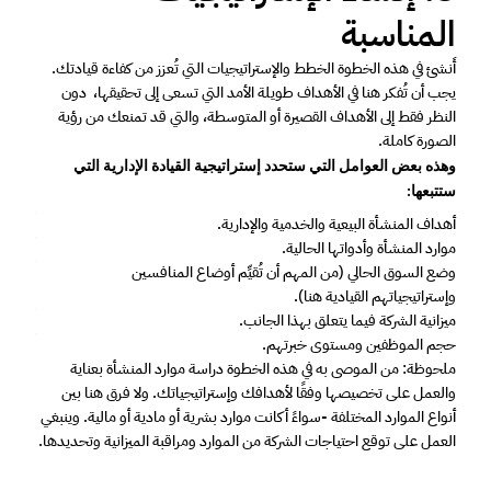
المناسبة 
أَنشئ في هذه الخطوة الخطط والإستراتيجيات التي تُعزز من كفاءة قيادتك. 
يجب أن تُفكر هنا في الأهداف طويلة الأمد التي تسعى إلى تحقيقها،  دون 
النظر فقط إلى الأهداف القصيرة أو المتوسطة، والتي قد تمنعك من رؤية 
الصورة كاملة. 
وهذه بعض العوامل التي ستحدد إستراتيجية القيادة الإدارية التي 
ستتبعها: 
أهداف المنشأة البيعية والخدمية والإدارية. 
موارد المنشأة وأدواتها الحالية. 
وضع السوق الحالي (من المهم أن تُقيِّم أوضاع المنافسين 
وإستراتيجياتهم القيادية هنا). 
ميزانية الشركة فيما يتعلق بهذا الجانب. 
حجم الموظفين ومستوى خبرتهم. 
ملحوظة: من الموصى به في هذه الخطوة دراسة موارد المنشأة بعناية 
والعمل على تخصيصها وفقًا لأهدافك وإستراتيجياتك. ولا فرق هنا بين 
أنواع الموارد المختلفة -سواءً أكانت موارد بشرية أو مادية أو مالية. وينبغي 
العمل على توقع احتياجات الشركة من الموارد ومراقبة الميزانية وتحديدها. 