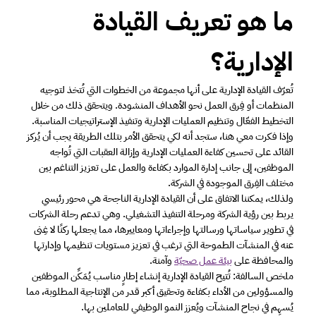
ما هو تعريف القيادة 
الإدارية؟ 
تُعرّف القيادة الإدارية على أنها مجموعة من الخطوات التي تُتخذ لتوجيه 
المنظمات أو فِرق العمل نحو الأهداف المنشودة. ويتحقق ذلك من خلال 
التخطيط الفعّال وتنظيم العمليات الإدارية وتنفيذ الإستراتيجيات المناسبة. 
وإذا فكرت معي هنا، ستجد أنه لكي يتحقق الأمر بتلك الطريقة يجب أن يُركز 
القائد على تحسين كفاءة العمليات الإدارية وإزالة العقبات التي تُواجه 
الموظفين، إلى جانب إدارة الموارد بكفاءة والعمل على تعزيز التناغم بين 
مختلف الفِرق الموجودة في الشركة. 
ولذلك، يمكننا الاتفاق على أن القيادة الإدارية الناجحة هي محور رئيسي 
يربط بين رؤية الشركة ومرحلة التنفيذ التشغيلي. وهي تدعم رحلة الشركات 
في تطوير سياساتها ورسالتها وإجراءاتها ومعاييرها، مما يجعلها ركنًا لا غِنى 
عنه في المنشآت الطموحة التي ترغب في تعزيز مستويات تنظيمها وإدارتها 
والمحافظة على 
بيئة عمل صحيّة
 وآمنة.  
ملخص السالفة: تُتيح القيادة الإدارية إنشاء إطارٍ مناسب يُمَكِّن الموظفين 
والمسؤولين من الأداء بكفاءة وتحقيق أكبر قدر من الإنتاجية المطلوبة، مما 
يُسهِم في نجاح المنشآت ويُعزز النمو الوظيفي للعاملين بها. 