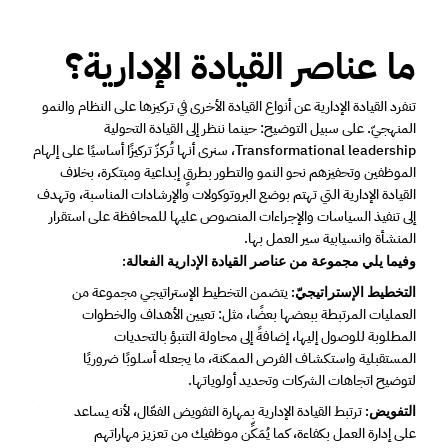
ما عناصر القيادة الإدارية؟ 
تنفرد القيادة الإدارية عن أنواع القيادة الأخرى في تركيزها على النظام والنمو 
المنهجيّ. على سبيل التوضيح: حينما ننظر إلى القيادة التحولية 
Transformational leadership، سنرى أنها تُركزّ تركيزًا أساسيًا على إلهام 
الموظفين وتحفيزهم نحو النمو والتطور بطرقٍ إبداعية ومبتكرة، بخلاف 
القيادة الإدارية التي تهتم بوضع البروتوكولات والإرشادات المناسبة، وتهدف 
إلى تنفيذ السياسات والإجراءات المنصوص عليها للمحافظة على استقرار 
المنشأة وانسيابية سير العمل بها. 
وفيما يلي مجموعة من عناصر القيادة الإدارية الفعالة: 
 يتضمن التخطيط الإستراتيجي مجموعة من 
التخطيط الإستراتيجيّ:
العمليات المرتبطة ببعضها بعضًا، مثل: تعيين الأهداف والخطوات 
المطلوبة للوصول إليها، إضافةً إلى محاولة التنبؤ بالتحديات 
المستقبلية واستكشاف الفرص الممكنة، ما يجعله أسلوبًا ضروريًا 
لتوضيح اتجاهات الشركات وتحديد أولوياتها.  
ترتبط القيادة الإدارية بمهارة التفويض الفعّال، لأنه يساعد 
التفويض: 
على إدارة العمل بكفاءة، كما يُمَكِّن موظفيك من تعزيز مهاراتهم 